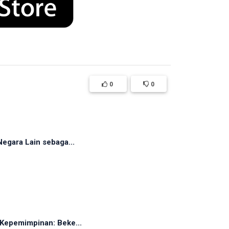
0
0
egara Lain sebaga...
Kepemimpinan: Beke...