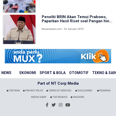
Peneliti BRIN Akan Temui Prabowo,
Paparkan Hasil Riset soal Pangan hin...
Nusantaratv.com - 01 Januari 1970
NEWS
EKONOMI
SPORT & BOLA
OTOMOTIF
TEKNO & SAI
Part of NT Corp Media
TENTANG
PRIVACY POLICY
TERMS OF SERVICES
DISCLAIMER
PEDOMAN
MEDIA SIBER
TIM REDAKSI
ANCHORS