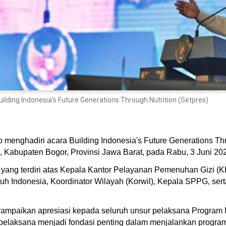
ing Indonesia’s Future Generations Through Nutrition (Setpres)
 menghadiri acara Building Indonesia's Future Generations Thr
), Kabupaten Bogor, Provinsi Jawa Barat, pada Rabu, 3 Juni 20
ta yang terdiri atas Kepala Kantor Pelayanan Pemenuhan Gizi (
h Indonesia, Koordinator Wilayah (Korwil), Kepala SPPG, ser
paikan apresiasi kepada seluruh unsur pelaksana Program M
 pelaksana menjadi fondasi penting dalam menjalankan progra