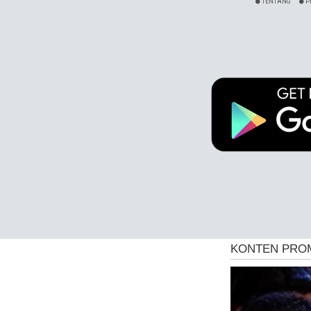
TENTANG
P