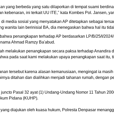
an yang berbeda yang satu dilaporkan di tempat suami berdina
 kebenaran, ini terkait UU ITE," kata Kombes Pol. Jansen, yang
di media sosial yang menyatakan AP ditetapkan sebagai ters
wanita lain berinisial BA, dia menegaskan bahwa hal itu tida
kan bahwa penangkapan terhadap AP berdasarkan LP/B/25/I
as nama Ahmad Ramzy Ba'abud.
tah melakukan penangkapan secara paksa terhadap Anandira
Bahwa pada saat kami melakukan upaya penangkapan saat itu, 
nan tersebut karena alasan kemanusiaan, mengingat ia masih
khirnya ditahan dan dialihkan menjadi tahanan rumah, dengan p
) juncto Pasal 32 ayat (1) Undang-Undang Nomor 11 Tahun 2008
Hukum Pidana (KUHP).
yang diajukan oleh kuasa hukum, Polresta Denpasar menang