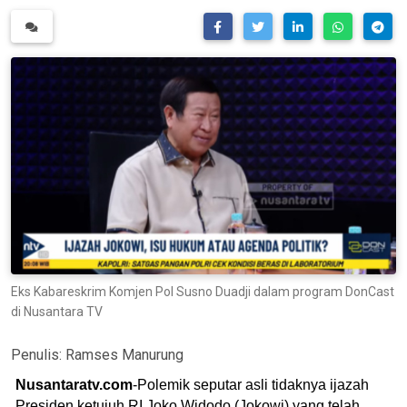
Eks Kabareskrim Komjen Pol Susno Duadji dalam program DonCast
di Nusantara TV
Penulis:
Ramses Manurung
Nusantaratv.com
-Polemik seputar asli tidaknya ijazah
Presiden ketujuh RI Joko Widodo (Jokowi) yang telah