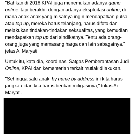
"Bahkan di 2018 KPAI juga menemukan adanya
game
online
, tapi berakhir dengan adanya eksploitasi
online
, di
mana anak-anak yang misalnya ingin mendapatkan pulsa
atau
top up
, mereka harus telanjang, harus difoto dan
melakukan tindakan-tindakan seksualitas, yang kemudian
mendapatkan
top up
dari sindikatnya. Tentu ada orang-
orang juga yang memasang harga dan lain sebagainya,"
jelas Ai Maryati.
Untuk itu, kata dia, koordinasi Satgas Pemberantasan Judi
Online
,
KPAI dan kementerian terkait mutlak dilakukan.
"Sehingga satu anak,
by name by address
ini kita harus
jangkau, dan kita harus berikan mitigasinya," tukas Ai
Maryati.