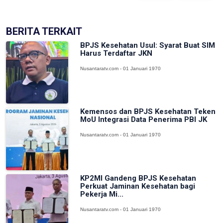
BERITA TERKAIT
BPJS Kesehatan Usul: Syarat Buat SIM
Harus Terdaftar JKN
Nusantaratv.com - 01 Januari 1970
Kemensos dan BPJS Kesehatan Teken
MoU Integrasi Data Penerima PBI JK
Nusantaratv.com - 01 Januari 1970
KP2MI Gandeng BPJS Kesehatan
Perkuat Jaminan Kesehatan bagi
Pekerja Mi...
Nusantaratv.com - 01 Januari 1970