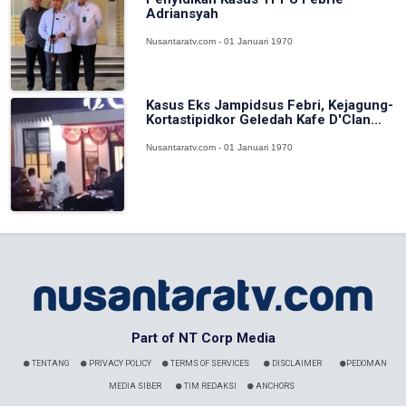
Adriansyah
Nusantaratv.com - 01 Januari 1970
Kasus Eks Jampidsus Febri, Kejagung-
Kortastipidkor Geledah Kafe D'Clan...
Nusantaratv.com - 01 Januari 1970
Part of NT Corp Media
TENTANG
PRIVACY POLICY
TERMS OF SERVICES
DISCLAIMER
PEDOMAN
MEDIA SIBER
TIM REDAKSI
ANCHORS