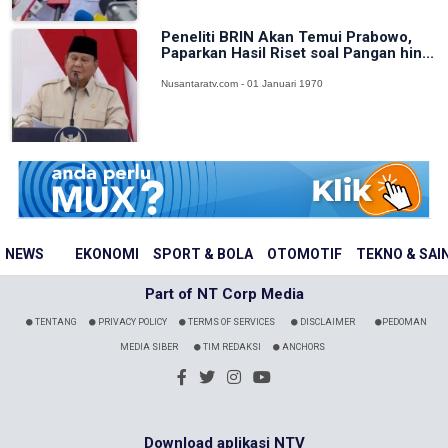
Peneliti BRIN Akan Temui Prabowo,
Paparkan Hasil Riset soal Pangan hin...
Nusantaratv.com - 01 Januari 1970
NEWS
EKONOMI
SPORT & BOLA
OTOMOTIF
TEKNO & SAI
Part of NT Corp Media
TENTANG
PRIVACY POLICY
TERMS OF SERVICES
DISCLAIMER
PEDOMAN
MEDIA SIBER
TIM REDAKSI
ANCHORS
Download aplikasi NTV