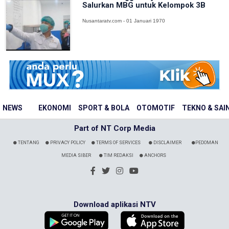
Salurkan MBG untuk Kelompok 3B
Nusantaratv.com - 01 Januari 1970
NEWS
EKONOMI
SPORT & BOLA
OTOMOTIF
TEKNO & SAI
Part of NT Corp Media
TENTANG
PRIVACY POLICY
TERMS OF SERVICES
DISCLAIMER
PEDOMAN
MEDIA SIBER
TIM REDAKSI
ANCHORS
Download aplikasi NTV