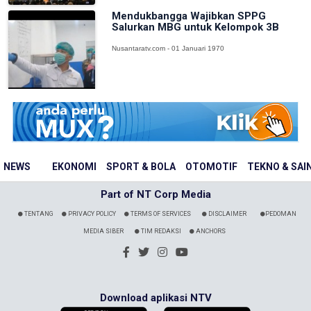
Mendukbangga Wajibkan SPPG
Salurkan MBG untuk Kelompok 3B
Nusantaratv.com - 01 Januari 1970
NEWS
EKONOMI
SPORT & BOLA
OTOMOTIF
TEKNO & SAI
Part of NT Corp Media
TENTANG
PRIVACY POLICY
TERMS OF SERVICES
DISCLAIMER
PEDOMAN
MEDIA SIBER
TIM REDAKSI
ANCHORS
Download aplikasi NTV