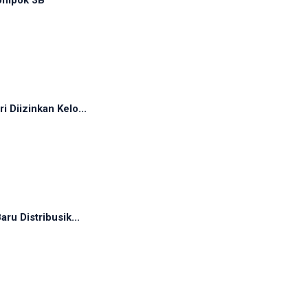
ompok 3B
 Diizinkan Kelo...
ru Distribusik...