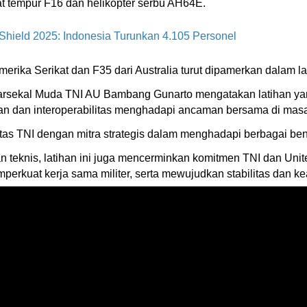
at tempur F16 dan helikopter serbu AH64E.
 Shield 2025: Indonesia Turunkan 4.105 Personel
erika Serikat dan F35 dari Australia turut dipamerkan dalam la
Marsekal Muda TNI AU Bambang Gunarto mengatakan latihan yan
apan dan interoperabilitas menghadapi ancaman bersama di ma
itas TNI dengan mitra strategis dalam menghadapi berbagai b
n teknis, latihan ini juga mencerminkan komitmen TNI dan Uni
rkuat kerja sama militer, serta mewujudkan stabilitas dan k