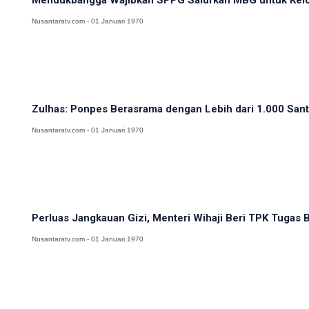
Mendukbangga Wajibkan SPPG Salurkan MBG untuk Kel
Nusantaratv.com - 01 Januari 1970
Zulhas: Ponpes Berasrama dengan Lebih dari 1.000 Santri
Nusantaratv.com - 01 Januari 1970
Perluas Jangkauan Gizi, Menteri Wihaji Beri TPK Tugas Ba
Nusantaratv.com - 01 Januari 1970