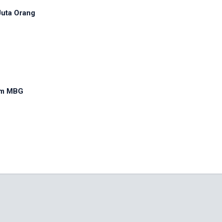
Juta Orang
am MBG