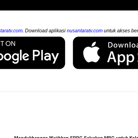
taratv.com
. Download aplikasi
nusantaratv.com
untuk akses ber