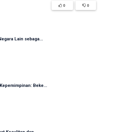
0
0
egara Lain sebaga...
Kepemimpinan: Beke...