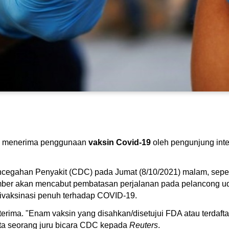
an menerima penggunaan
vaksin Covid-19
oleh pengunjung inte
ncegahan Penyakit (CDC) pada Jumat (8/10/2021) malam, sepert
 akan mencabut pembatasan perjalanan pada pelancong udara
 divaksinasi penuh terhadap COVID-19.
erima. "Enam vaksin yang disahkan/disetujui FDA atau terdaf
ata seorang juru bicara CDC kepada
Reuters
.