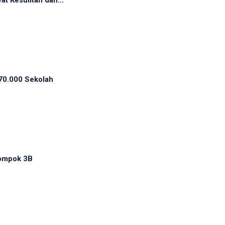
t Kesulitan dan...
70.000 Sekolah
ompok 3B