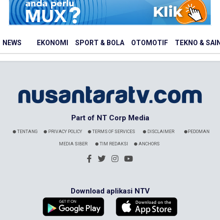
Nusantaratv.com - 01 Januari 1970
NEWS
EKONOMI
SPORT & BOLA
OTOMOTIF
TEKNO & SAI
Part of NT Corp Media
TENTANG
PRIVACY POLICY
TERMS OF SERVICES
DISCLAIMER
PEDOMAN
MEDIA SIBER
TIM REDAKSI
ANCHORS
Download aplikasi NTV