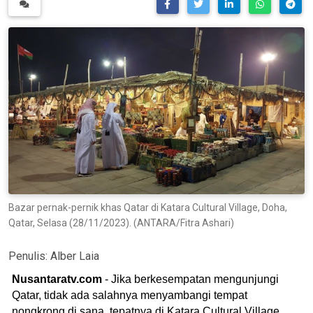
Bazar pernak-pernik khas Qatar di Katara Cultural Village, Doha,
Qatar, Selasa (28/11/2023). (ANTARA/Fitra Ashari)
Penulis:
Alber Laia
Nusantaratv.com
- Jika berkesempatan mengunjungi
Qatar, tidak ada salahnya menyambangi tempat
nongkrong di sana, tepatnya di Katara Cultural Village