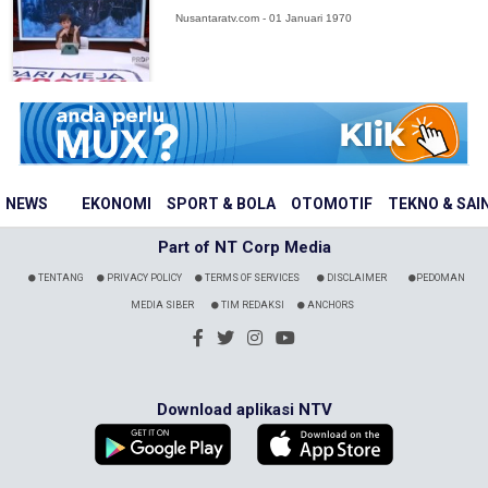
Nusantaratv.com - 01 Januari 1970
NEWS
EKONOMI
SPORT & BOLA
OTOMOTIF
TEKNO & SAI
Part of NT Corp Media
TENTANG
PRIVACY POLICY
TERMS OF SERVICES
DISCLAIMER
PEDOMAN
MEDIA SIBER
TIM REDAKSI
ANCHORS
Download aplikasi NTV