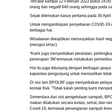
Tercatat sampai 12 Februari 2022 pukul 18.00 
orang dan negatif 640 orang sehingga pada saat
Sejak ditemukan kasus pertama pada 30 April 
Untuk mengantisipasi penyebaran COVID-19 d
berbagai hal.
Wisatawan diwajibkan menunjukkan hasil nega
(mengisi eHac).
“Kami juga menyediakan peralatan, perlengkap
penerapan 3M termasuk melakukan pemeriksa
Hal itu juga ditunjang dengan berbagai upaya
kapasitas pengunjung untuk memastikan tida
Di sisi lain BPOLBF juga menyediakan pelaya
kontak fisik. “Tidak kalah penting kami meny
Sementara dari sisi pengelolaan sampah, BP
makan dilakukan secara tuntas, sehat, dan r
Covid-19, termasuk penanganan sampah kres