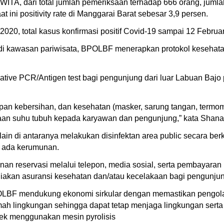
WITA, dari total jumlah pemeriksaan terhadap 666 orang, jumlah
 ini positivity rate di Manggarai Barat sebesar 3,9 persen.
2020, total kasus konfirmasi positif Covid-19 sampai 12 Febru
i kawasan pariwisata, BPOLBF menerapkan protokol kesehata
tive PCR/Antigen test bagi pengunjung dari luar Labuan Baj
an kebersihan, dan kesehatan (masker, sarung tangan, termome
an suhu tubuh kepada karyawan dan pengunjung,” kata Shan
 lain di antaranya melakukan disinfektan area public secara 
k ada kerumunan.
nan reservasi melalui telepon, media sosial, serta pembayara
ediakan asuransi kesehatan dan/atau kecelakaan bagi pengunju
OLBF mendukung ekonomi sirkular dengan memastikan pengola
amah lingkungan sehingga dapat tetap menjaga lingkungan ser
ek menggunakan mesin pyrolisis