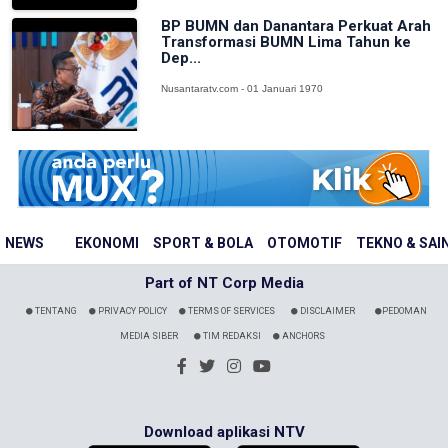
BP BUMN dan Danantara Perkuat Arah
Transformasi BUMN Lima Tahun ke
Dep...
Nusantaratv.com - 01 Januari 1970
NEWS
EKONOMI
SPORT & BOLA
OTOMOTIF
TEKNO & SAI
Part of NT Corp Media
TENTANG
PRIVACY POLICY
TERMS OF SERVICES
DISCLAIMER
PEDOMAN
MEDIA SIBER
TIM REDAKSI
ANCHORS
Download aplikasi NTV