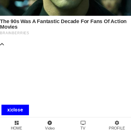
x|close
dashboard
play_circle_filled
tv
settings
HOME
Video
TV
PROFILE