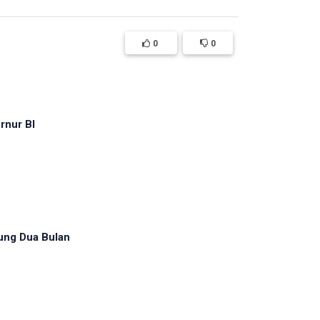
0
0
rnur BI
ung Dua Bulan