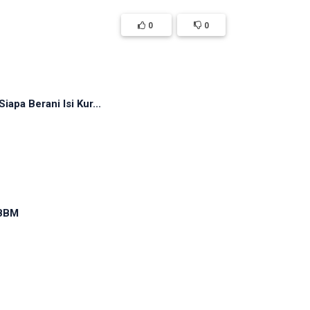
0
0
pa Berani Isi Kur...
 BBM