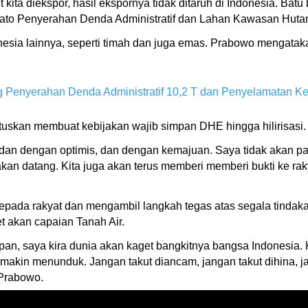
t kita diekspor, hasil ekspornya tidak ditaruh di Indonesia. Batu 
idato Penyerahan Denda Administratif dan Lahan Kawasan Huta
nesia lainnya, seperti timah dan juga emas. Prabowo mengatak
 Penyerahan Denda Administratif 10,2 T dan Penyelamatan 
uskan membuat kebijakan wajib simpan DHE hingga hilirisasi.
dan dengan optimis, dan dengan kemajuan. Saya tidak akan panj
 akan datang. Kita juga akan terus memberi memberi bukti ke ra
kepada rakyat dan mengambil langkah tegas atas segala tinda
t akan capaian Tanah Air.
pan, saya kira dunia akan kaget bangkitnya bangsa Indonesia. K
makin menunduk. Jangan takut diancam, jangan takut dihina, jang
 Prabowo.