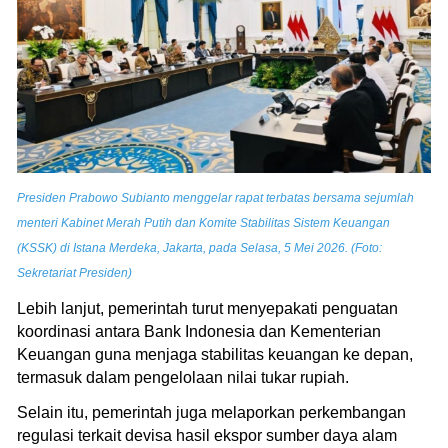
Presiden Prabowo Subianto menggelar rapat terbatas bersama sejumlah
menteri Kabinet Merah Putih dan Komite Stabilitas Sistem Keuangan
(KSSK) di Istana Merdeka, Jakarta, pada Selasa, 5 Mei 2026. (Foto:
Sekretariat Presiden)
Lebih lanjut, pemerintah turut menyepakati penguatan
koordinasi antara Bank Indonesia dan Kementerian
Keuangan guna menjaga stabilitas keuangan ke depan,
termasuk dalam pengelolaan nilai tukar rupiah.
Selain itu, pemerintah juga melaporkan perkembangan
regulasi terkait devisa hasil ekspor sumber daya alam