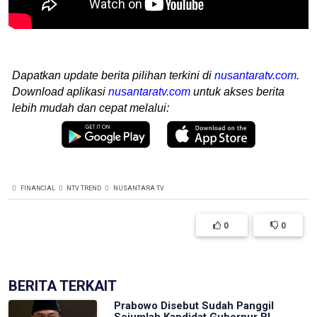
Dapatkan update berita pilihan terkini di
nusantaratv.com
.
Download aplikasi
nusantaratv.com
untuk akses berita
lebih mudah dan cepat melalui:
FINANCIAL
NTV TREND
NUSANTARA TV
0
0
BERITA TERKAIT
Prabowo Disebut Sudah Panggil
Sejumlah Kandidat Gubernur BI