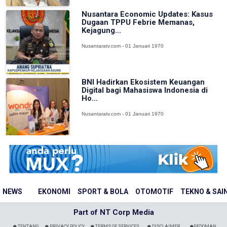
Nusantara Economic Updates: Kasus
Dugaan TPPU Febrie Memanas,
Kejagung...
Nusantaratv.com - 01 Januari 1970
BNI Hadirkan Ekosistem Keuangan
Digital bagi Mahasiswa Indonesia di
Ho...
Nusantaratv.com - 01 Januari 1970
NEWS
EKONOMI
SPORT & BOLA
OTOMOTIF
TEKNO & SAI
Part of NT Corp Media
TENTANG
PRIVACY POLICY
TERMS OF SERVICES
DISCLAIMER
PEDOMAN