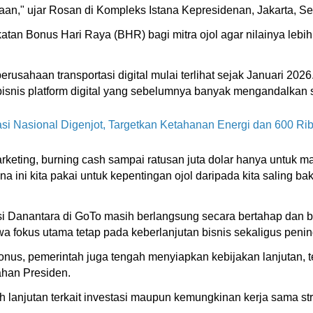
," ujar Rosan di Kompleks Istana Kepresidenan, Jakarta, Sel
atan Bonus Hari Raya (BHR) bagi mitra ojol agar nilainya lebi
sahaan transportasi digital mulai terlihat sejak Januari 2026
snis platform digital yang sebelumnya banyak mengandalkan st
asi Nasional Digenjot, Targetkan Ketahanan Energi dan 600 R
rketing, burning cash sampai ratusan juta dolar hanya untuk ma
ni kita pakai untuk kepentingan ojol daripada kita saling baka
si Danantara di GoTo masih berlangsung secara bertahap dan 
okus utama tetap pada keberlanjutan bisnis sekaligus pening
bonus, pemerintah juga tengah menyiapkan kebijakan lanjutan,
ahan Presiden.
anjutan terkait investasi maupun kemungkinan kerja sama st