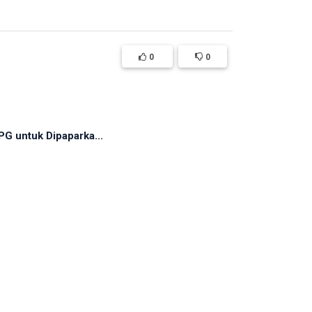
0
0
G untuk Dipaparka...