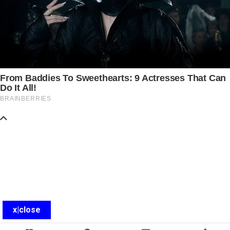
x|close