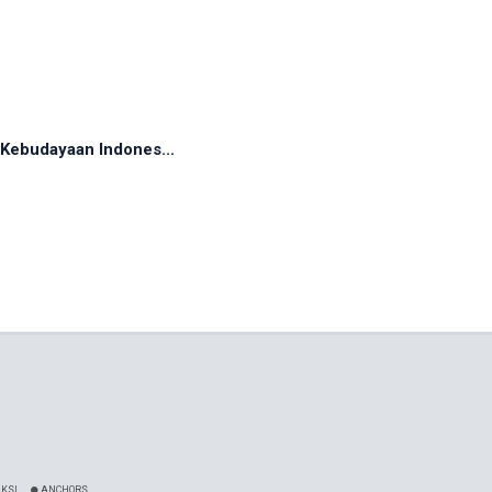
Kebudayaan Indones...
KSI
ANCHORS