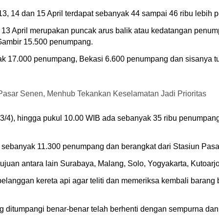
13, 14 dan 15 April terdapat sebanyak 44 sampai 46 ribu lebih
al 13 April merupakan puncak arus balik atau kedatangan pen
 Gambir 15.500 penumpang.
k 17.000 penumpang, Bekasi 6.600 penumpang dan sisanya tur
 Pasar Senen, Menhub Tekankan Keselamatan Jadi Prioritas
 (13/4), hingga pukul 10.00 WIB ada sebanyak 35 ribu penumpang
ir sebanyak 11.300 penumpang dan berangkat dari Stasiun Pa
tujuan antara lain Surabaya, Malang, Solo, Yogyakarta, Kutoar
langgan kereta api agar teliti dan memeriksa kembali barang 
ng ditumpangi benar-benar telah berhenti dengan sempurna dan 