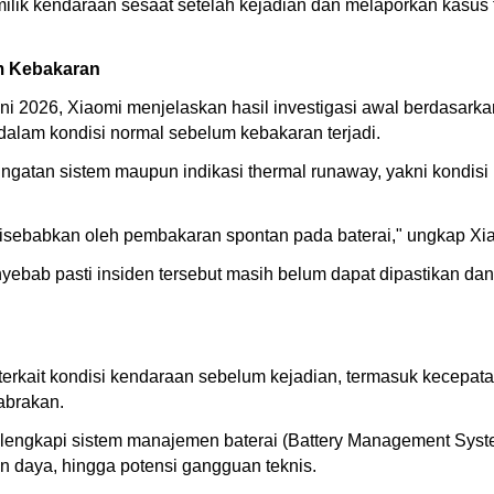
lik kendaraan sesaat setelah kejadian dan melaporkan kasus
um Kebakaran
uni 2026, Xiaomi menjelaskan hasil investigasi awal berdasark
alam kondisi normal sebelum kebakaran terjadi.
atan sistem maupun indikasi thermal runaway, yakni kondisi k
 disebabkan oleh pembakaran spontan pada baterai," ungkap X
bab pasti insiden tersebut masih belum dapat dipastikan dan 
rkait kondisi kendaraan sebelum kejadian, termasuk kecepatan 
abrakan.
 dilengkapi sistem manajemen baterai (Battery Management Sy
n daya, hingga potensi gangguan teknis.