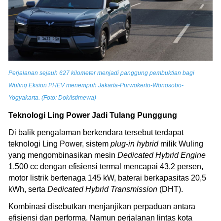
Perjalanan sejauh 627 kilometer menjadi panggung pembuktian bagi
Wuling Eksion PHEV menempuh Jakarta-Purwokerto-Wonosobo-
Yogyakarta. (Foto: Dok/Istimewa)
Teknologi Ling Power Jadi Tulang Punggung
Di balik pengalaman berkendara tersebut terdapat
teknologi Ling Power, sistem
plug-in hybrid
milik Wuling
yang mengombinasikan mesin
Dedicated Hybrid Engine
1.500 cc dengan efisiensi termal mencapai 43,2 persen,
motor listrik bertenaga 145 kW, baterai berkapasitas 20,5
kWh, serta
Dedicated Hybrid Transmission
(DHT).
Kombinasi disebutkan menjanjikan perpaduan antara
efisiensi dan performa. Namun perjalanan lintas kota