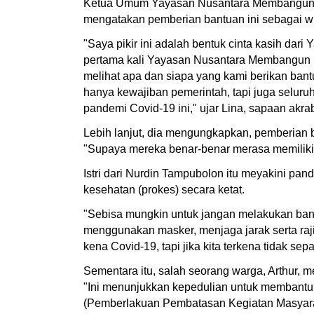
Ketua Umum Yayasan Nusantara Membangun Ba
mengatakan pemberian bantuan ini sebagai 
"Saya pikir ini adalah bentuk cinta kasih d
pertama kali Yayasan Nusantara Membangun Ba
melihat apa dan siapa yang kami berikan ba
hanya kewajiban pemerintah, tapi juga selu
pandemi Covid-19 ini," ujar Lina, sapaan akrab
Lebih lanjut, dia mengungkapkan, pemberian 
"Supaya mereka benar-benar merasa memilik
Istri dari Nurdin Tampubolon itu meyakini pa
kesehatan (prokes) secara ketat.
"Sebisa mungkin untuk jangan melakukan bany
menggunakan masker, menjaga jarak serta rajin 
kena Covid-19, tapi jika kita terkena tidak s
Sementara itu, salah seorang warga, Arthur
"Ini menunjukkan kepedulian untuk membant
(Pemberlakuan Pembatasan Kegiatan Masyarak