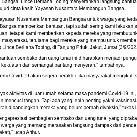
ngsa, Lince Berliana Tobing menyerahkan langsung bantuan 
wujud cinta kasih Yayasan Nusantara Membangun Bangsa.
ari Yayasan Nusantara Membangun Bangsa untuk warga yang ter
ngsa memberikan bantuan, tapi sudah sering kami lakukan seja
ntuan, tetapai kami memberikan kepada mereka yang membutu
ruh masyarakat, terutama bagi mereka yang mampu untuk memba
 Lince Berliana Tobing, di Tanjung Priuk, Jakut, Jumat (3/9/202
bantuan sembako dan uang tunai ini diharapkan menjadi pengu
i kekuatan dan semangat pantang menyerah," tambahnya.
ndemi Covid-19 akan segera berakhir jika masyarakat mengikuti
ak aktivitas di luar rumah selama masa pandemi Covid-19 ini,
mencuci tangan. Tapi ada yang lebih penting yakni vaksinasi. V
eparah dibandingkan mereka yang belum pernah divaksin," tukas 
, mengapresiasi pembagian sembako dan uang tunai yang dipr
u warga yang memang merasakan langsung dampak dari pandem
at)," ucap Arthur.