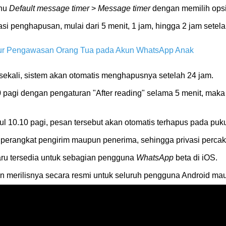
enu
Default message timer
>
Message timer
dengan memilih opsi 
i penghapusan, mulai dari 5 menit, 1 jam, hingga 2 jam setel
itur Pengawasan Orang Tua pada Akun WhatsApp Anak
sekali, sistem akan otomatis menghapusnya setelah 24 jam.
0 pagi dengan pengaturan "After reading" selama 5 menit, maka
 10.10 pagi, pesan tersebut akan otomatis terhapus pada puku
aik perangkat pengirim maupun penerima, sehingga privasi perca
 baru tersedia untuk sebagian pengguna
WhatsApp
beta di iOS.
n merilisnya secara resmi untuk seluruh pengguna Android ma