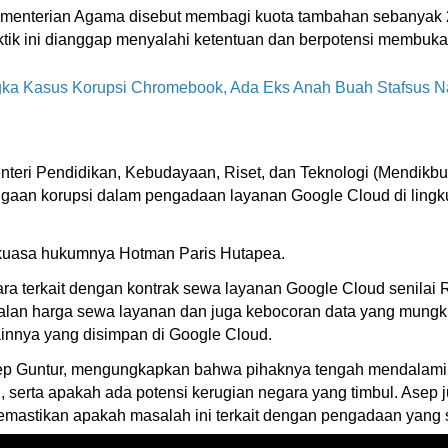
menterian Agama disebut membagi kuota tambahan sebanyak 2
raktik ini dianggap menyalahi ketentuan dan berpotensi membu
gka Kasus Korupsi Chromebook, Ada Eks Anah Buah Stafsus 
teri Pendidikan, Kebudayaan, Riset, dan Teknologi (Mendikbu
 dugaan korupsi dalam pengadaan layanan Google Cloud di lin
 kuasa hukumnya Hotman Paris Hutapea.
ra terkait dengan kontrak sewa layanan Google Cloud senilai R
n harga sewa layanan dan juga kebocoran data yang mungkin 
innya yang disimpan di Google Cloud.
sep Guntur, mengungkapkan bahwa pihaknya tengah mendalami 
nggi, serta apakah ada potensi kerugian negara yang timbul. A
uk memastikan apakah masalah ini terkait dengan pengadaan yang