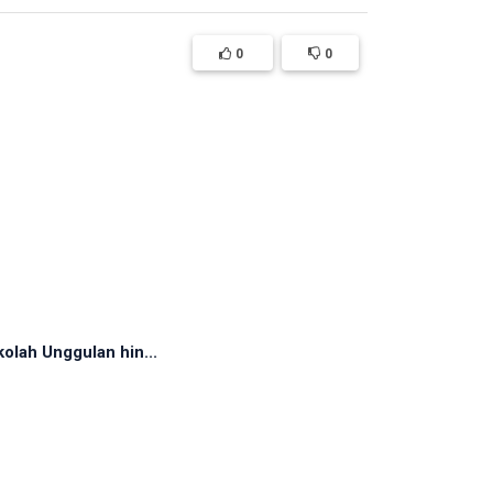
0
0
olah Unggulan hin...