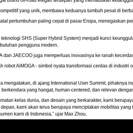
gai
brand off-road
elegan terdepan yang memadukan ketangg
kompetitif yang unik, membawa keduanya tumbuh pesat di berba
pertumbuhan paling cepat di pasar Eropa, menegaskan peneri
, teknologi SHS (Super Hybrid System) menjadi kunci keunggul
 kebutuhan pengguna modern.
ODA dan JAECOO juga memperluas inovasinya ke ranah kecerdas
h robot AiMOGA - simbol nyata transformasi cerdas di industri
a mengatakan, di ajang International User Summit, pihaknya
an berkendara yang hangat, human-centered, dan relevan deng
lamatan kelas dunia, dan desain yang berkarakter, kami beru
 depan, kami akan terus berupaya menciptakan mobilitas yang t
sumen kami di Indonesia," ujar Max Zhou.