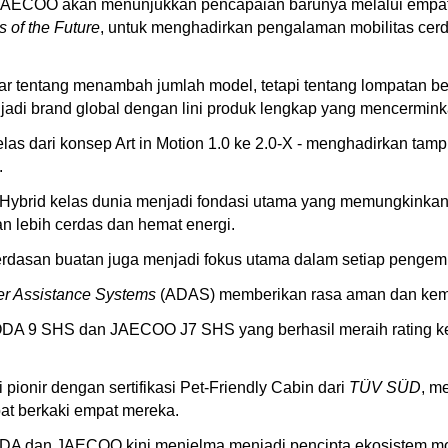
 JAECOO akan menunjukkan pencapaian barunya melalui empat 
s of the Future
, untuk menghadirkan pengalaman mobilitas cerda
entang menambah jumlah model, tetapi tentang lompatan besar
njadi brand global dengan lini produk lengkap yang mencerminkan
 dari konsep Art in Motion 1.0 ke 2.0-X - menghadirkan tampil
.
r Hybrid kelas dunia menjadi fondasi utama yang memungkinkan
n lebih cerdas dan hemat energi.
cerdasan buatan juga menjadi fokus utama dalam setiap penge
er Assistance Systems
(ADAS) memberikan rasa aman dan kemud
DA 9 SHS dan JAECOO J7 SHS yang berhasil meraih rating ke
ionir dengan sertifikasi Pet-Friendly Cabin dari
TÜV SÜD
, m
at berkaki empat mereka.
DA dan JAECOO kini menjelma menjadi pencipta ekosistem mobi