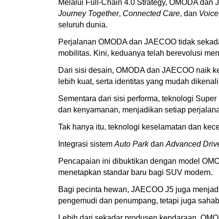
Melalui Full-Chain 4.0 Strategy, OMODA dan
Journey Together
,
Connected Care
, dan
Voice
seluruh dunia.
Perjalanan OMODA dan JAECOO tidak sekadar t
mobilitas. Kini, keduanya telah berevolusi me
Dari sisi desain, OMODA dan JAECOO naik kelas
lebih kuat, serta identitas yang mudah dikenali
Sementara dari sisi performa, teknologi Supe
dan kenyamanan, menjadikan setiap perjalana
Tak hanya itu, teknologi keselamatan dan ke
Integrasi sistem
Auto Park
dan
Advanced Driv
Pencapaian ini dibuktikan dengan model OMO
menetapkan standar baru bagi SUV modern.
Bagi pecinta hewan, JAECOO J5 juga menjadi p
pengemudi dan penumpang, tetapi juga sahab
Lebih dari sekadar produsen kendaraan, OMO