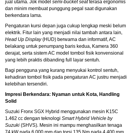
jual utama. Jok model
semi-bucket seat
terasa ergonomis
dan minim membuat punggung pegal saat digunakan
berkendara lama.
Pengaturan kursi depan juga cukup lengkap meski belum
elektrik. Fitur lain yang menjadi nilai tambah antara lain,
Head Up Display
(HUD) berwarna dan informatif, AC
belakang untuk penumpang baris kedua, Kamera 360
derajat, serta sistem AC model tombol fisik konvensional
yang lebih praktis dibanding full layar sentuh.
Bagi pengguna yang kurang menyukai kontrol sentuh,
kehadiran tombol fisik pada pengaturan AC justru menjadi
kelebihan tersendiri.
Impresi Berkendara: Nyaman untuk Kota, Handling
Solid
Suzuki Fronx SGX Hybrid menggunakan mesin K15C
1.462 cc dengan teknologi
Smart Hybrid Vehicle by
Suzuki
(SHVS). Mesin ini mampu menghasilkan tenaga
74 kW pada 6.000 rpm dan torsi 135 Nm pada 4.400 rpm.