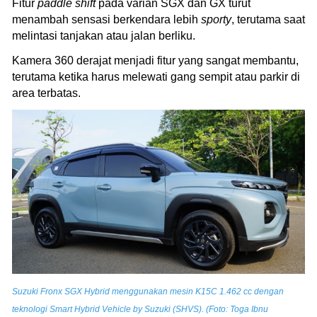
Fitur
paddle shift
pada varian SGX dan GX turut
menambah sensasi berkendara lebih
sporty
, terutama saat
melintasi tanjakan atau jalan berliku.
Kamera 360 derajat menjadi fitur yang sangat membantu,
terutama ketika harus melewati gang sempit atau parkir di
area terbatas.
Suzuki Fronx SGX Hybrid menggunakan mesin K15C 1.462 cc dengan
teknologi Smart Hybrid Vehicle by Suzuki (SHVS). (Foto: Toga Ibnu