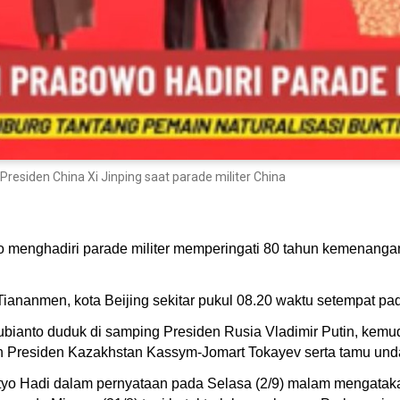
esiden China Xi Jinping saat parade militer China
o menghadiri parade militer memperingati 80 tahun kemenang
Tiananmen, kota Beijing sekitar pukul 08.20 waktu setempat pa
ianto duduk di samping Presiden Rusia Vladimir Putin, kemudi
 Presiden Kazakhstan Kassym-Jomart Tokayev serta tamu und
tyo Hadi dalam pernyataan pada Selasa (2/9) malam mengatak