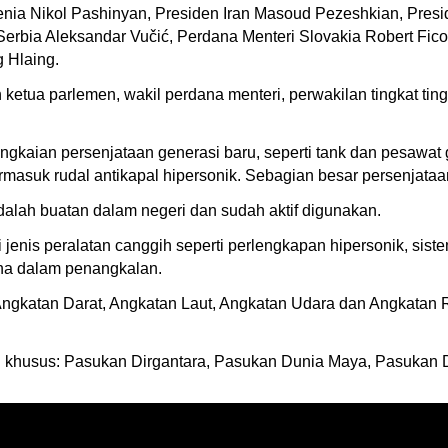
menia Nikol Pashinyan, Presiden Iran Masoud Pezeshkian, Pre
ia Aleksandar Vučić, Perdana Menteri Slovakia Robert Fico
 Hlaing.
tua parlemen, wakil perdana menteri, perwakilan tingkat ting
gkaian persenjataan generasi baru, seperti tank dan pesawat g
rmasuk rudal antikapal hipersonik. Sebagian besar persenjataan
alah buatan dalam negeri dan sudah aktif digunakan.
jenis peralatan canggih seperti perlengkapan hipersonik, siste
na dalam penangkalan.
 Angkatan Darat, Angkatan Laut, Angkatan Udara dan Angkatan
ng khusus: Pasukan Dirgantara, Pasukan Dunia Maya, Pasukan