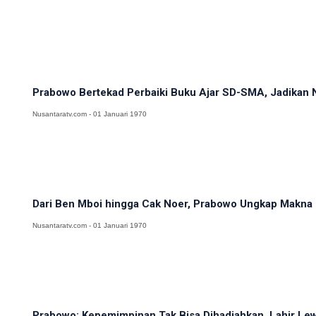
Prabowo Bertekad Perbaiki Buku Ajar SD-SMA, Jadikan N
Nusantaratv.com - 01 Januari 1970
Dari Ben Mboi hingga Cak Noer, Prabowo Ungkap Makna 
Nusantaratv.com - 01 Januari 1970
Prabowo: Kepemimpinan Tak Bisa Dihadiahkan, Lahir Lewa