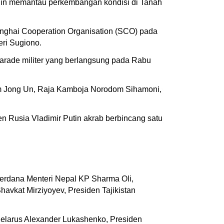
ngin memantau perkembangan kondisi di Tanah
anghai Cooperation Organisation (SCO) pada
eri Sugiono.
parade militer yang berlangsung pada Rabu
Kim Jong Un, Raja Kamboja Norodom Sihamoni,
en Rusia Vladimir Putin akrab berbincang satu
Perdana Menteri Nepal KP Sharma Oli,
vkat Mirziyoyev, Presiden Tajikistan
Belarus Alexander Lukashenko, Presiden