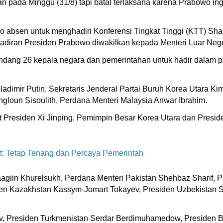
n pada Minggu (31/8) tapi batal terlaksana karena Prabowo i
o absen untuk menghadiri Konferensi Tingkat Tinggi (KTT) Sh
ehadiran Presiden Prabowo diwakilkan kepada Menteri Luar Neg
undang 26 kepala negara dan pemerintahan untuk hadir dalam 
ladimir Putin, Sekretaris Jenderal Partai Buruh Korea Utara 
gloun Sisoulith, Perdana Menteri Malaysia Anwar Ibrahim.
at Presiden Xi Jinping, Pemimpin Besar Korea Utara dan Presid
: Tetap Tenang dan Percaya Pemerintah
aagiin Khurelsukh, Perdana Menteri Pakistan Shehbaz Sharif, 
 Kazakhstan Kassym-Jomart Tokayev, Presiden Uzbekistan Sha
ov, Presiden Turkmenistan Serdar Berdimuhamedow, Presiden 