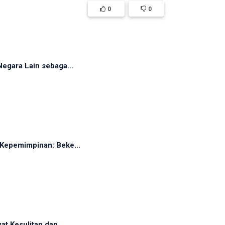
0
0
egara Lain sebaga...
Kepemimpinan: Beke...
t Kesulitan dan...