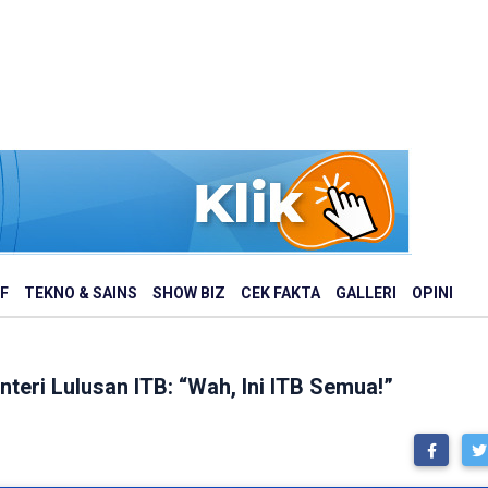
F
TEKNO & SAINS
SHOW BIZ
CEK FAKTA
GALLERI
OPINI
eri Lulusan ITB: “Wah, Ini ITB Semua!”