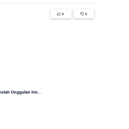
0
0
olah Unggulan hin...