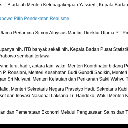
ITB adalah Menteri Ketenagakerjaan Yassierli, Kepala Badan P
rabowo Pilih Pendekatan Realisme
Utama Pertamina Simon Aloysius Mantiri, Direktur Utama PT Pi
 rupanya nih. ITB banyak sekali nih. Kepala Badan Pusat Statis
 Prabowo sembari tertawa.
yang turut hadir, antara lain, yakni Menteri Koordinator bid
san P. Roeslani, Menteri Kesehatan Budi Gunadi Sadikin, Menter
 Sri Mulyani, Menteri Kelautan dan Perikanan Sakti Wahyu 
afid, Menteri Sekretaris Negara Prasetyo Hadi, Sekretaris Kab
et dan Inovasi Nasional Laksana Tri Handoko, Wakil Menteri
 dan Pemerataan Ekonomi Melalui Penguasaan Sains dan Tekn