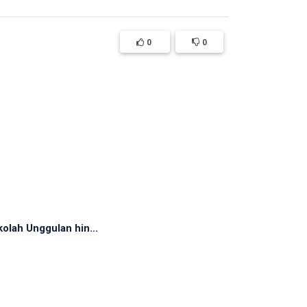
0
0
olah Unggulan hin...