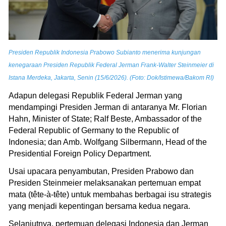
Presiden Republik Indonesia Prabowo Subianto menerima kunjungan
kenegaraan Presiden Republik Federal Jerman Frank-Walter Steinmeier di
Istana Merdeka, Jakarta, Senin (15/6/2026). (Foto: Dok/Istimewa/Bakom RI)
Adapun delegasi Republik Federal Jerman yang
mendampingi Presiden Jerman di antaranya Mr. Florian
Hahn, Minister of State; Ralf Beste, Ambassador of the
Federal Republic of Germany to the Republic of
Indonesia; dan Amb. Wolfgang Silbermann, Head of the
Presidential Foreign Policy Department.
Usai upacara penyambutan, Presiden Prabowo dan
Presiden Steinmeier melaksanakan pertemuan empat
mata (tête-à-tête) untuk membahas berbagai isu strategis
yang menjadi kepentingan bersama kedua negara.
Selanjutnya, pertemuan delegasi Indonesia dan Jerman