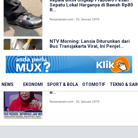
Kepala BRIN Ungkap Prabowo Pesan
Sepatu Lokal Harganya di Bawah Rp80
R...
Nusantaratv.com - 01 Januari 1970
NTV Morning: Lansia Diturunkan dari
Bus Transjakarta Viral, Ini Penjel...
Nusantaratv.com - 01 Januari 1970
KASI PAHAM: Saat Massa Jadi Hakim,
NEWS
EKONOMI
SPORT & BOLA
OTOMOTIF
TEKNO & SAI
Prof Ciek: Pemerintah Sudah Benar
B...
Nusantaratv.com - 01 Januari 1970