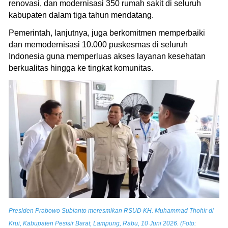
renovasi, dan modernisasi 350 rumah sakit di seluruh
kabupaten dalam tiga tahun mendatang.
Pemerintah, lanjutnya, juga berkomitmen memperbaiki
dan memodernisasi 10.000 puskesmas di seluruh
Indonesia guna memperluas akses layanan kesehatan
berkualitas hingga ke tingkat komunitas.
Presiden Prabowo Subianto meresmikan RSUD KH. Muhammad Thohir di
Krui, Kabupaten Pesisir Barat, Lampung, Rabu, 10 Juni 2026. (Foto: