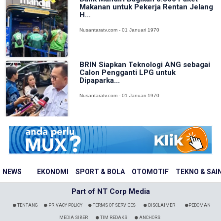
Makanan untuk Pekerja Rentan Jelang
H...
Nusantaratv.com - 01 Januari 1970
BRIN Siapkan Teknologi ANG sebagai
Calon Pengganti LPG untuk
Dipaparka...
Nusantaratv.com - 01 Januari 1970
NEWS
EKONOMI
SPORT & BOLA
OTOMOTIF
TEKNO & SAI
Part of NT Corp Media
TENTANG
PRIVACY POLICY
TERMS OF SERVICES
DISCLAIMER
PEDOMAN
MEDIA SIBER
TIM REDAKSI
ANCHORS