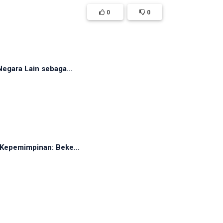
0
0
egara Lain sebaga...
Kepemimpinan: Beke...