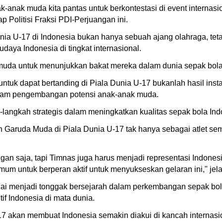
k-anak muda kita pantas untuk berkontestasi di event internas
p Politisi Fraksi PDI-Perjuangan ini.
ia U-17 di Indonesia bukan hanya sebuah ajang olahraga, tet
ya Indonesia di tingkat internasional.
 muda untuk menunjukkan bakat mereka dalam dunia sepak bola 
uk dapat bertanding di Piala Dunia U-17 bukanlah hasil insta
 dalam pengembangan potensi anak-anak muda.
ngkah strategis dalam meningkatkan kualitas sepak bola Ind
an Garuda Muda di Piala Dunia U-17 tak hanya sebagai atlet s
ngan saja, tapi Timnas juga harus menjadi representasi Indones
um untuk berperan aktif untuk menyukseskan gelaran ini," jel
ilai menjadi tonggak bersejarah dalam perkembangan sepak bola
if Indonesia di mata dunia.
 akan membuat Indonesia semakin diakui di kancah internasio