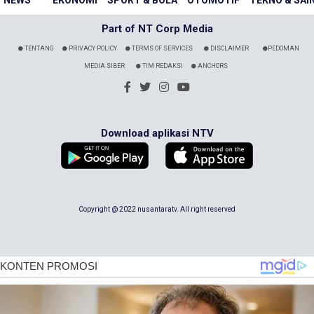
NEWS
EKONOMI
SPORT & BOLA
OTOMOTIF
TEKNO & SAI
Part of NT Corp Media
TENTANG
PRIVACY POLICY
TERMS OF SERVICES
DISCLAIMER
PEDOMAN
MEDIA SIBER
TIM REDAKSI
ANCHORS
Download aplikasi NTV
Copyright @ 2022 nusantaratv. All right reserved