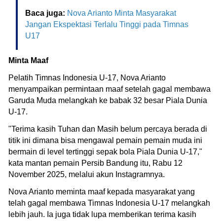
Baca juga:
Nova Arianto Minta Masyarakat
Jangan Ekspektasi Terlalu Tinggi pada Timnas
U17
Minta Maaf
Pelatih Timnas Indonesia U-17, Nova Arianto
menyampaikan permintaan maaf setelah gagal membawa
Garuda Muda melangkah ke babak 32 besar Piala Dunia
U-17.
"Terima kasih Tuhan dan Masih belum percaya berada di
titik ini dimana bisa mengawal pemain pemain muda ini
bermain di level tertinggi sepak bola Piala Dunia U-17,"
kata mantan pemain Persib Bandung itu, Rabu 12
November 2025, melalui akun Instagramnya.
Nova Arianto meminta maaf kepada masyarakat yang
telah gagal membawa Timnas Indonesia U-17 melangkah
lebih jauh. Ia juga tidak lupa memberikan terima kasih