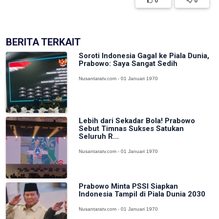
0
0
BERITA TERKAIT
Soroti Indonesia Gagal ke Piala Dunia,
Prabowo: Saya Sangat Sedih
Nusantaratv.com - 01 Januari 1970
Lebih dari Sekadar Bola! Prabowo
Sebut Timnas Sukses Satukan
Seluruh R...
Nusantaratv.com - 01 Januari 1970
Prabowo Minta PSSI Siapkan
Indonesia Tampil di Piala Dunia 2030
Nusantaratv.com - 01 Januari 1970