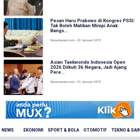
Pesan Haru Prabowo di Kongres PSSI:
Tak Boleh Matikan Mimpi Anak
Bangs...
Nusantaratv.com - 01 Januari 1970
Asian Taekwondo Indonesia Open
2026 Diikuti 36 Negara, Jadi Ajang
Pere...
Nusantaratv.com - 01 Januari 1970
NEWS
EKONOMI
SPORT & BOLA
OTOMOTIF
TEKNO & SAI