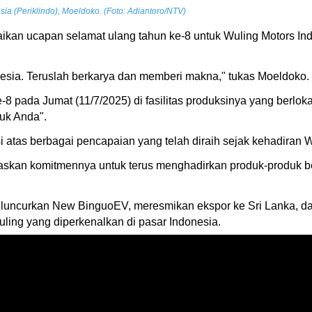
ia (Periklindo), Moeldoko. (Foto: Adiantoro/NTV)
an ucapan selamat ulang tahun ke-8 untuk Wuling Motors Indo
nesia. Teruslah berkarya dan memberi makna," tukas Moeldoko.
8 pada Jumat (11/7/2025) di fasilitas produksinya yang berloka
uk Anda".
i atas berbagai pencapaian yang telah diraih sejak kehadiran 
skan komitmennya untuk terus menghadirkan produk-produk be
luncurkan New BinguoEV, meresmikan ekspor ke Sri Lanka, 
ing yang diperkenalkan di pasar Indonesia.