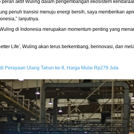
peran aktif Wuling dalam pengembangan ekosistem kendaraan li
g penuh transisi menuju energi bersih, saya memberikan apres
nesia," lanjutnya.
 Wuling di Indonesia merupakan momentum penting yang menand
tter Life', Wuling akan terus berkembang, berinovasi, dan mel
di Perayaan Ulang Tahun ke-8, Harga Mulai Rp279 Juta