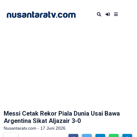
Messi Cetak Rekor Piala Dunia Usai Bawa
Argentina Sikat Aljazair 3-0
Nusantaratv.com - 17 Juni 2026