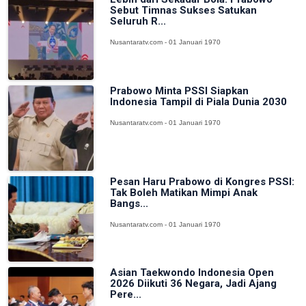
Sebut Timnas Sukses Satukan
Seluruh R...
Nusantaratv.com - 01 Januari 1970
Prabowo Minta PSSI Siapkan
Indonesia Tampil di Piala Dunia 2030
Nusantaratv.com - 01 Januari 1970
Pesan Haru Prabowo di Kongres PSSI:
Tak Boleh Matikan Mimpi Anak
Bangs...
Nusantaratv.com - 01 Januari 1970
Asian Taekwondo Indonesia Open
2026 Diikuti 36 Negara, Jadi Ajang
Pere...