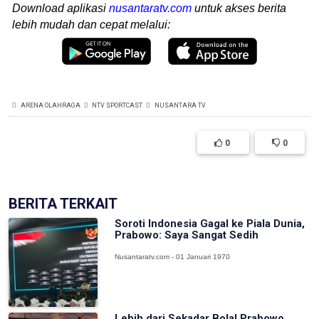
Download aplikasi
nusantaratv.com
untuk akses berita
lebih mudah dan cepat melalui:
ARENA OLAHRAGA
NTV SPORTCAST
NUSANTARA TV
0
0
BERITA TERKAIT
Soroti Indonesia Gagal ke Piala Dunia,
Prabowo: Saya Sangat Sedih
Nusantaratv.com - 01 Januari 1970
Lebih dari Sekadar Bola! Prabowo