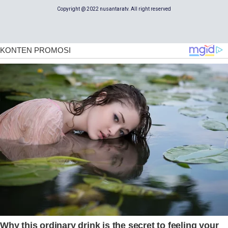
Copyright @ 2022 nusantaratv. All right reserved