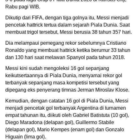
Rabu pagi WIB.
Dikutip dari FIFA, dengan tiga golnya itu, Messi menjadi
pencetak hattrick tertua dalam sejarah Piala Dunia. Saat
membuat trigol tersebut, Messi berusia 38 tahun 357 hari.
Dia melampaui pemegang rekor sebelumnya Cristiano
Ronaldo yang membuat hattrick ketika berumur 33 tahun
dan 130 hari saat melawan Spanyol pada tahun 2018.
Messi kini sudah mengoleksi 16 gol sepanjang
keikutsertaannya di Piala Dunia, menyamai rekor gol
terbanyak sepanjang masa kompetisi tersebut yang
dipegang eks penyerang timnas Jerman Miroslav Klose.
Kemudian, dengan catatan 16 gol di Piala Dunia, Messi
menjadi pencetak gol terbanyak Argentina di turnamen
empat tahunan itu, diikuti oleh Gabriel Batistuta (10 gol),
Diego Maradona (delapan gol), Guillermo Stabile
(delapan gol), Mario Kempes (enam gol) dan Gonzalo
Higuain (lima gol).