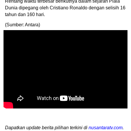
Rentang waktu terbesar berikutnya dalam sejarah Piala
Dunia dipegang oleh Cristiano Ronaldo dengan selisih 16
tahun dan 160 hari.
(Sumber: Antara)
Dapatkan update berita pilihan terkini di
nusantaratv.com
.