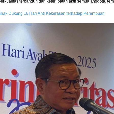
erkualitas terbangun dari keterlibatan aktif semua anggota, te
ihak Dukung 16 Hari Anti Kekerasan terhadap Perempuan