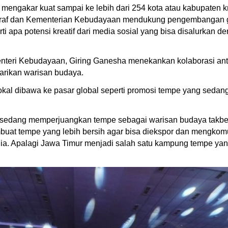
 mengakar kuat sampai ke lebih dari 254 kota atau kabupaten k
raf dan Kementerian Kebudayaan mendukung pengembangan gen
apa potensi kreatif dari media sosial yang bisa disalurkan deng
enteri Kebudayaan, Giring Ganesha menekankan kolaborasi ant
tarikan warisan budaya.
al dibawa ke pasar global seperti promosi tempe yang sedan
sedang memperjuangkan tempe sebagai warisan budaya takbe
uat tempe yang lebih bersih agar bisa diekspor dan mengkomun
unia. Apalagi Jawa Timur menjadi salah satu kampung tempe ya