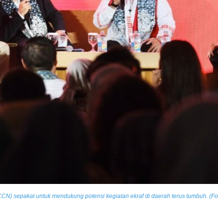
ICCN) sepakat untuk mendukung potensi kegiatan ekraf di daerah terus tumbuh. (F