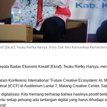
f (Ekraf), Teuku Riefky Harsya. (Foto: Dok. Biro Komunikasi Kementer
Kepala Badan Ekonomi Kreatif (Ekraf), Teuku Riefky Harsya, m
alam Konferensi International "Future Creative Ecosystem: AI, M
tival (ICCF) di Auditorium Lantai 7, Malang Creative Center, S
gitalisasi. Kita memang berharap bahwa hasilnya positif berben
entu setiap peluang ada tantangan digital yang harus dihadapi 
kraf.