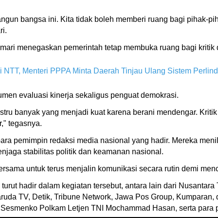
angun bangsa ini. Kita tidak boleh memberi ruang bagi pihak-
ri.
mari menegaskan pemerintah tetap membuka ruang bagi kritik
i NTT, Menteri PPPA Minta Daerah Tinjau Ulang Sistem Perli
trumen evaluasi kinerja sekaligus penguat demokrasi.
justru banyak yang menjadi kuat karena berani mendengar. Krit
r," tegasnya.
 para pemimpin redaksi media nasional yang hadir. Mereka meni
jaga stabilitas politik dan keamanan nasional.
rsama untuk terus menjalin komunikasi secara rutin demi menc
urut hadir dalam kegiatan tersebut, antara lain dari Nusantar
ruda TV, Detik, Tribune Network, Jawa Pos Group, Kumparan, 
s, Sesmenko Polkam Letjen TNI Mochammad Hasan, serta para p