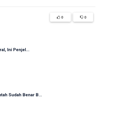
0
0
, Ini Penjel...
tah Sudah Benar B...