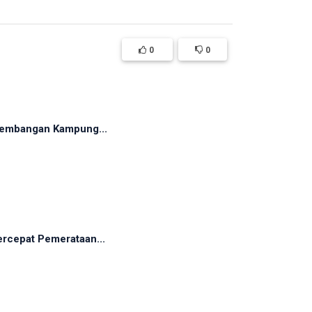
0
0
rkembangan Kampung...
rcepat Pemerataan...