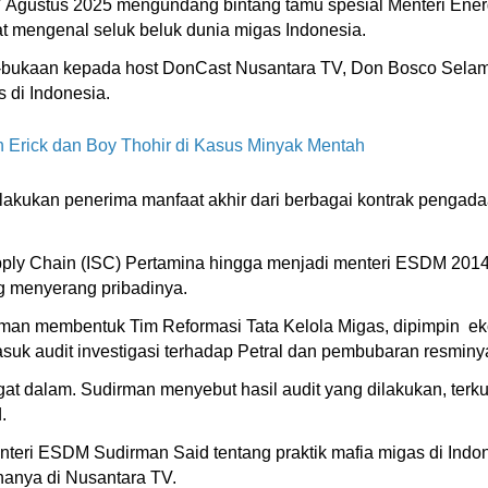
 Agustus 2025 mengundang bintang tamu spesial Menteri Ene
t mengenal seluk beluk dunia migas Indonesia.
a-bukaan kepada host DonCast Nusantara TV, Don Bosco Selamu
 di Indonesia.
n Erick dan Boy Thohir di Kasus Minyak Mentah
ilakukan penerima manfaat akhir dari berbagai kontrak penga
upply Chain (ISC) Pertamina hingga menjadi menteri ESDM 20
ng menyerang pribadinya.
man membentuk Tim Reformasi Tata Kelola Migas, dipimpin ekon
suk audit investigasi terhadap Petral dan pembubaran resminy
t dalam. Sudirman menyebut hasil audit yang dilakukan, terk
.
eri ESDM Sudirman Said tentang praktik mafia migas di Indone
hanya di Nusantara TV.