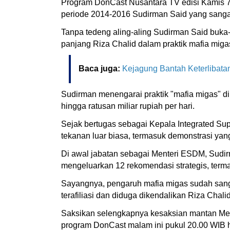
Program DonCast Nusantara TV edisi Kamis 7
periode 2014-2016 Sudirman Said yang sanga
Tanpa tedeng aling-aling Sudirman Said buk
panjang Riza Chalid dalam praktik mafia migas
Baca juga:
Kejagung Bantah Keterlibata
Sudirman menengarai praktik "mafia migas" d
hingga ratusan miliar rupiah per hari.
Sejak bertugas sebagai Kepala Integrated S
tekanan luar biasa, termasuk demonstrasi ya
Di awal jabatan sebagai Menteri ESDM, Sudir
mengeluarkan 12 rekomendasi strategis, terma
Sayangnya, pengaruh mafia migas sudah sanga
terafiliasi dan diduga dikendalikan Riza Chalid
Saksikan selengkapnya kesaksian mantan Ment
program DonCast malam ini pukul 20.00 WIB 