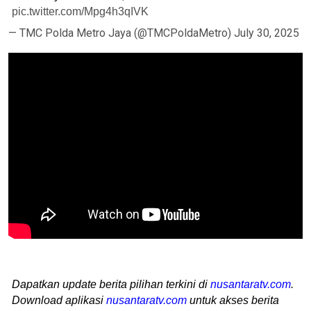
pic.twitter.com/Mpg4h3qIVK
— TMC Polda Metro Jaya (@TMCPoldaMetro)
July 30, 2025
Dapatkan update berita pilihan terkini di
nusantaratv.com
.
Download aplikasi
nusantaratv.com
untuk akses berita